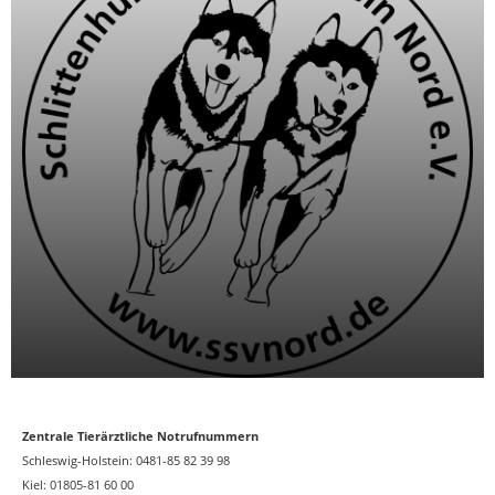
Zentrale Tierärztliche Notrufnummern
Schleswig-Holstein: 0481-85 82 39 98
Kiel: 01805-81 60 00