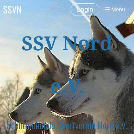
SSVN
Login
Menü
SSV Nord
e.V.
Schlittenhunde Sportverein Nord e.V.