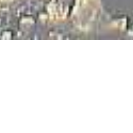
23. internationales Schlittenhunderennen im
Erlebniswald Trappenkamp
Wir haben jetzt den Link der Fotographen erhalten.
Auf den Bildern findet ihr eine Emailadresse des
jeweiligen Fotographen. Einfach per Mail anschreiben
inkl. der Fotonummer und ihr bekommt das originale
Bild. Die Kosten sind 2,50€ pro Bild.
Bitte die Bilder
erst kaufen und dann in den eigenen Accounts